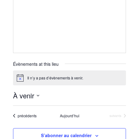
Évènements at this lieu
Il n’y a pas d’évènements à venir.
N
o
t
À venir
i
c
S
e
é
Évènements
précédents
Aujourd’hui
Évènements
suivants
l
e
c
S’abonner au calendrier