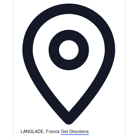
A
d
d
r
e
s
s
LANGLADE
,
France
Get Directions