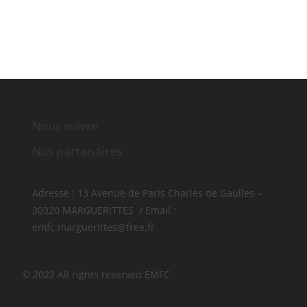
Nous suivre
Nos partenaires
Adresse : 13 Avenue de Paris Charles de Gaulles –
30320 MARGUERITTES / Email :
emfc.marguerittes@free.fr
© 2022 All rights reserved​ EMFC