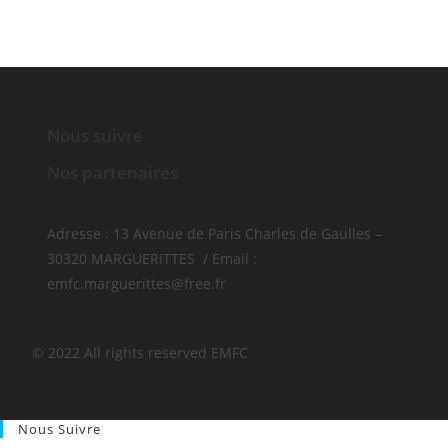
Nous suivre
Nos partenaires
Adresse : 13 Avenue de Paris Charles de Gaulles –
30320 MARGUERITTES / Email :
emfc.marguerittes@free.fr
© 2022 All rights reserved​ EMFC
Nous Suivre