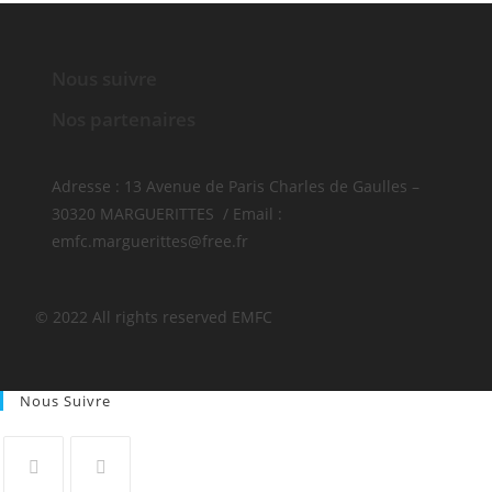
Nous suivre
Nos partenaires
Adresse : 13 Avenue de Paris Charles de Gaulles –
30320 MARGUERITTES / Email :
emfc.marguerittes@free.fr
© 2022 All rights reserved​ EMFC
Nous Suivre