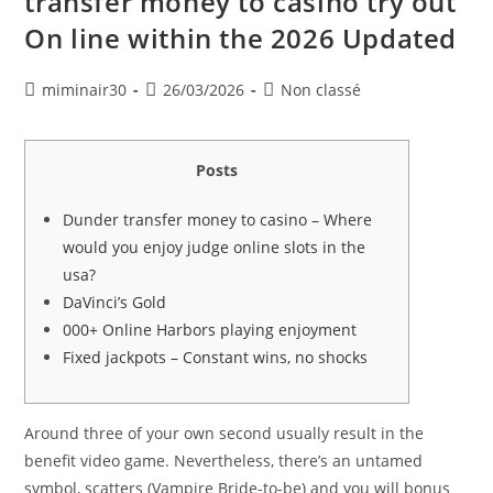
transfer money to casino try out
On line within the 2026 Updated
miminair30
26/03/2026
Non classé
Posts
Dunder transfer money to casino – Where
would you enjoy judge online slots in the
usa?
DaVinci’s Gold
000+ Online Harbors playing enjoyment
Fixed jackpots – Constant wins, no shocks
Around three of your own second usually result in the
benefit video game. Nevertheless, there’s an untamed
symbol, scatters (Vampire Bride-to-be) and you will bonus