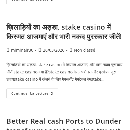
ख़िलाड़ियों का अड्डा, stake casino में
किस्मत आजमाएं और भारी नकद पुरस्कार जीतें!
miminair30
26/03/2026
Non classé
ख़िलाड़ियों का अड्डा, stake casino में किस्मत आजमाएं और भारी नकद पुरस्कार
जीतें!stake casino क्या है?stake casino के लाभबोनस और प्रमोशनसुरक्षा
उपायstake casino में खेलने के लिए गेमस्लॉट गेमटेबल गेमstake…
Continuer La Lecture
Better Real cash Ports to Dunder