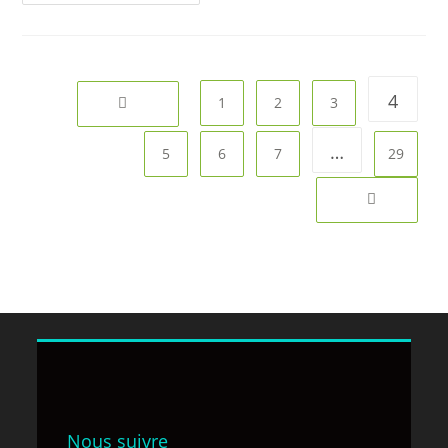
4
1
2
3
…
5
6
7
29
Nous suivre