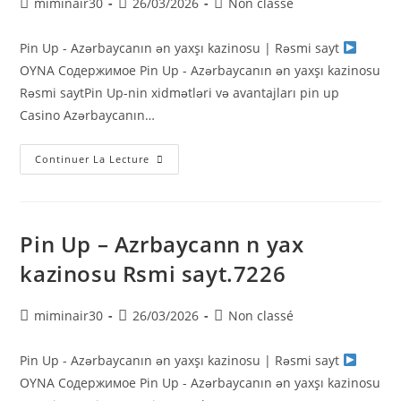
miminair30
26/03/2026
Non classé
Pin Up - Azərbaycanın ən yaxşı kazinosu | Rəsmi sayt
OYNA Содержимое Pin Up - Azərbaycanın ən yaxşı kazinosu
Rəsmi saytPin Up-nin xidmətləri və avantajları pin up
Casino Azərbaycanın…
Continuer La Lecture
Pin Up – Azrbaycann n yax
kazinosu Rsmi sayt.7226
miminair30
26/03/2026
Non classé
Pin Up - Azərbaycanın ən yaxşı kazinosu | Rəsmi sayt
OYNA Содержимое Pin Up - Azərbaycanın ən yaxşı kazinosu