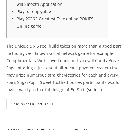
will Smooth Application
Play for enjoyable
Play 2026’S Greatest Free online POKIES
Online game
The unique 5 x 5 reel build takes on more than a good part
including well-known social network game for example
Complimentary With Loved ones and you will Candy Break
Saga, offering a just about all-means payment system that
may prize numerous straight victories for each and every
spin. SugarPop – Sweet-toothed pokies participants would
love it wacky, colourful design of BetSoft.
(suite…)
Continuer La Lecture