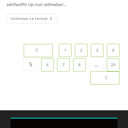
səhifəsiPin Up-nun xidmətləri…
Continuer La Lecture
1
2
3
4
5
…
6
7
8
29