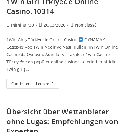
1Win Giri Trkiyede Online
Casino.10314
miminair30
26/03/2026
Non classé
1Win Giriş Türkiye'de Online Casino
OYNAMAK
Содержимое 1Win Nedir ve Nasıl Kullanılır?1Win Online
Casino'da Oynayın: Adımlar ve Taktikler 1win Casino
Türkiye'de en popüler online casino sitelerinden biridir.
1win giriş…
Continuer La Lecture
Übersicht über Wettanbieter
ohne Lugas: Empfehlungen von
Experten