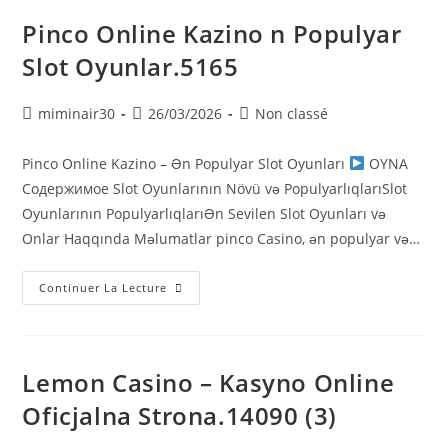
Pinco Online Kazino n Populyar
Slot Oyunlar.5165
miminair30
26/03/2026
Non classé
Pinco Online Kazino – Ən Populyar Slot Oyunları
OYNA
Содержимое Slot Oyunlarının Növü və PopulyarlıqlarıSlot
Oyunlarının PopulyarlıqlarıƏn Sevilen Slot Oyunları və
Onlar Haqqında Məlumatlar pinco Casino, ən populyar və…
Continuer La Lecture
Lemon Casino – Kasyno Online
Oficjalna Strona.14090 (3)