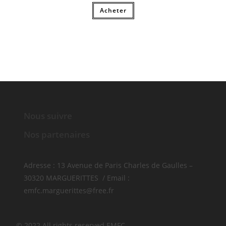
Acheter
Nous suivre
Nos partenaires
Adresse : 13 Avenue de Paris Charles de Gaulles –
30320 MARGUERITTES / Email :
emfc.marguerittes@free.fr
© 2022 All rights reserved​ EMFC